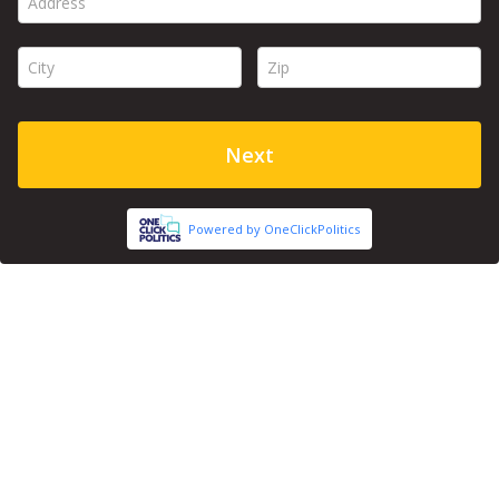
Address *
City *
Zip *
Next
Powered by OneClickPolitics